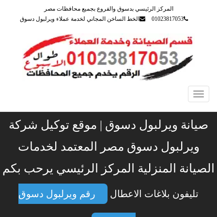
المركز الرئيسي بدسوق والفروع بجميع محافظات مصر
01023817053
الخط الساخن المجاني لخدمة عملاء ويرلبول دسوق
Toggle
navigation
صيانة ويرلبول دسوق | موقع توكيل شركة
ويرلبول دسوق مصر المعتمد لخدمات
الصيانة المنزلية المركز الرئيسي يرحب بكم
تليفون بلاغات الاعطال
رقم ويرلبول دسوق