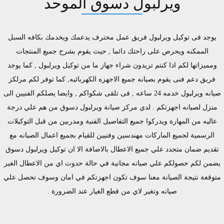
ويرلبول دسوق الموحد
يوجد فى توكيل ويرلبول فريق عمل محترف يدعمك ويخدمك بكافه السبل
الممكنه ويحرص على راحتك دائما , حيث يقوم بشرح جميع المنتجات
ومميزاتها لكم اذا كنتم تريدون شراء جهاز ما من توكيل ويرلبول , كما يوجد
فريق دعم فنى يقوم بصيانه جميع الاجهزه الكهربائيه, كما توفر لكم مرلكز
صيانه ويرلبول خدمه 24 ساعه , فى تلقى شكواكم , وايضا يصلكم الفنيين الى
منزل لصيانه اجهزتكم . لدي مركز صيانة ويرلبول دسوق من هم علي درجة
عاليه من المهارة ويدركوا جميع التفاصيل الفنية ومدربين من قبل التوكيلات
الرسمية لجميع الماركات مهندسين وفنيين للقيام بجميع اعمال الصيانه مع
تقديم ضمان متجدد علي جميع الاعطال بالاضافة الا ان توكيل ويرلبول دسوق
يضمن لكم حصولكم علي صيانه مجانية في حالة حدوث اي من الاعطال الغير
متوقعة نتيجة الصيانة معنا سوف تكون اجهزتكم في امان وسوف تحصل علي
صيانه وتغير لاي من قطع الغيار عند الضرورة .