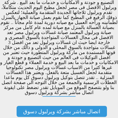
التصنيع و جودتة و الامكانيات و خدمات ما بعد البيع . شركة
ويرلبول الافضل فى مصر لجعل مطبخ اليوم الحديث متكاملاً،
تقدم ويرلبول ثلاجاتها الجديدة المتقدمة والعملية؛ لتعكس
ذوقك الرفيع في المطبخ كما نقوم بعمل صيانة الجهاز بالمنزل
لطمأنينه وراحه العميل مع صيانه دورية لمدة عام مجاناً .. نقوم
بصيانة الغسالة بالمنزل مع صيانة لمده عام كامل من مركز
صيانة ويرلبول المعتمد صيانة غسالات ويرلبول مصر تعد
الافضل فى مجال الغسالات المتواجدة بالسوق المصرى و
خارجة ايضا حيث ان غسالات ويرلبول تعد من افضل 3
غسالات متواجدة بالسوق المحلى و الدولى و ذالك من خلال
قوتها المستمدة من ماركة ويرلبول المتطورة حيث تعتبر من
افضل التوكيلات فى العالم من حيث التصنيع و جودتة و
الامكانيات و خدمات ما بعد البيع و خدمة العملاء و قطع الغيار و
غيرها كثيرا من الاسباب غسالات ويرلبول مصر تكنولوجيا
متقدمة لجعل الغسيل متعة بالفعل. ويعتبر هذا الغسالات
المنزلية .. تقدر تتصل بتوكيل ويرلبول دسوق كل يوم ماعدا
العطلات الرسمية والجمعة من خلال التوجه الى صفحة اتصل
بنا ولو بتتصفح الموقع من الموبايل تقدر تضغط على ايقونة
اتصال مباشر بشركة ويرلبول دسوق
اتصال مباشر بشركة ويرلبول دسوق